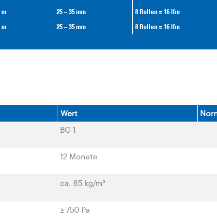
2 m
25 – 35 mm
8 Rollen = 16 lfm
2 m
25 – 35 mm
8 Rollen = 16 lfm
Wert
Nor
BG 1
12 Monate
ca. 85 kg/m³
≥ 750 Pa