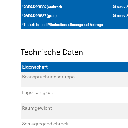
*7640442090356 (anthrazit)
40 mm × 
*7640442090387 (grau)
40 mm × 
*Lieferfrist und Mindestbestellmenge auf Anfrage
Technische Daten
Eigenschaft
Beanspruchungsgruppe
Lagerfähigkeit
Raumgewicht
Schlagregendichtheit