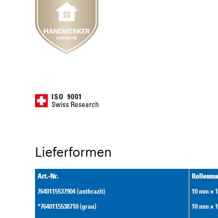
Lieferformen
Art.-Nr.
Rollenma
7640115537904 (anthrazit)
10 mm × 
*7640115538710 (grau)
10 mm × 