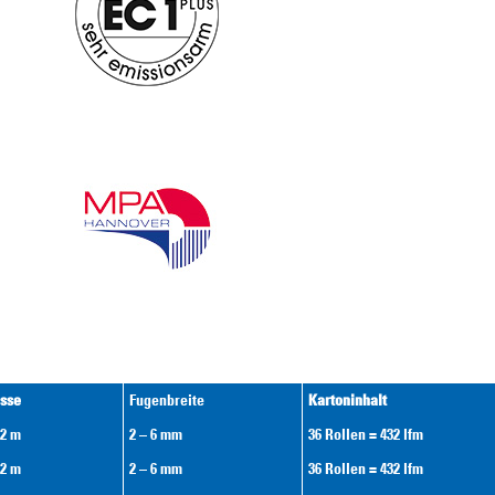
sse
Fugenbreite
Kartoninhalt
12 m
2 – 6 mm
36 Rollen = 432 lfm
12 m
2 – 6 mm
36 Rollen = 432 lfm