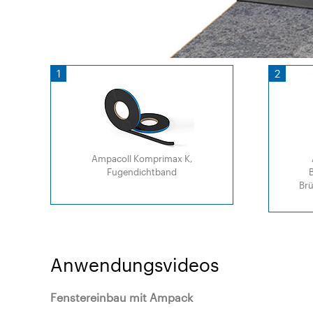
1
2
Ampacoll Komprimax K,
Fugendichtband
Br
Anwendungsvideos
Fenstereinbau mit Ampack