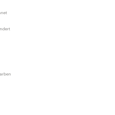
hnet
ndert
Farben