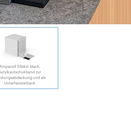
Ampacoll Sillskin black,
Butylkautschukband zur
üstungsabdeckung und als
Unterfensterbank